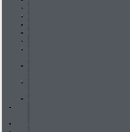
Steckbrief
Zeitreise
Presse
Download
Mitgliederverwaltung
virtueller
Rundgang
Vermietung
Clubraum
FVR-
Fanshop
Teamwear
s´
Heftle
Jugend
Werbepartner