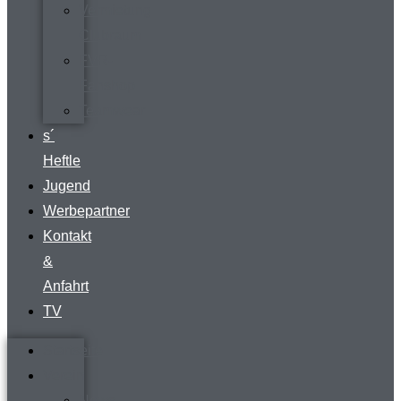
Vermietung
Clubraum
FVR-
Fanshop
Teamwear
s´
Heftle
Jugend
Werbepartner
Kontakt
&
Anfahrt
TV
Startseite
Verein
News