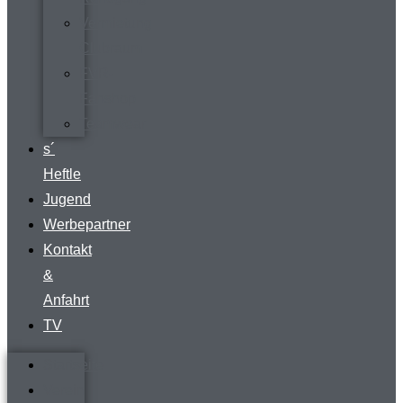
Vermietung
Clubraum
FVR-
Fanshop
Teamwear
s´
Heftle
Jugend
Werbepartner
Kontakt
&
Anfahrt
TV
Startseite
Verein