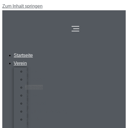
Zum Inhalt springen
Startseite
Verein
News
Steckbrief
Zeitreise
Presse
Download
Mitgliederverwaltung
virtueller
Rundgang