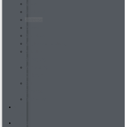
News
Steckbrief
Zeitreise
Presse
Download
Mitgliederverwaltung
virtueller
Rundgang
Vermietung
Clubraum
FVR-
Fanshop
Teamwear
s´
Heftle
Jugend