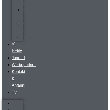
Rundgang
Vermietung
Clubraum
FVR-
Fanshop
Teamwear
s´
Heftle
Jugend
Werbepartner
Kontakt
&
Anfahrt
TV
Startseite
Verein