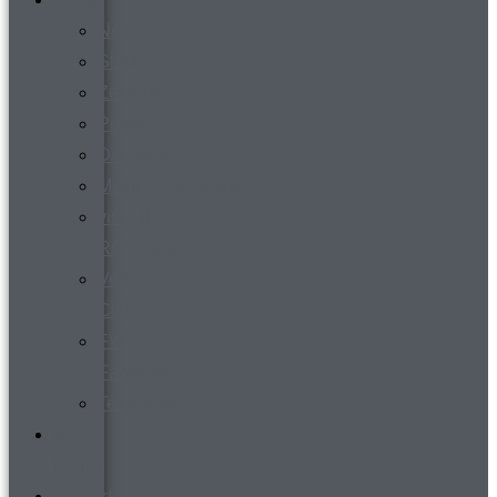
News
Steckbrief
Zeitreise
Presse
Download
Mitgliederverwaltung
virtueller
Rundgang
Vermietung
Clubraum
FVR-
Fanshop
Teamwear
s´
Heftle
Jugend