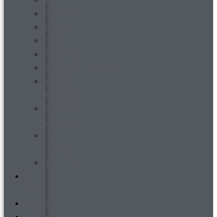
Steckbrief
Zeitreise
Presse
Download
Mitgliederverwaltung
virtueller
Rundgang
Vermietung
Clubraum
FVR-
Fanshop
Teamwear
s´
Heftle
Jugend
Werbepartner