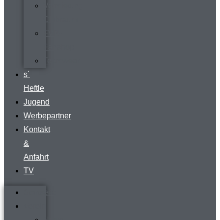
Vermietung
Clubraum
FVR-
Fanshop
Teamwear
s´
Heftle
Jugend
Werbepartner
Kontakt
&
Anfahrt
TV
Startseite
Verein
News