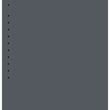
AH
Herren
Damen
A-Junioren
B-Junioren
C-Junioren
D-Junioren
E-Junioren
F-Junioren
G-Junioren
AH