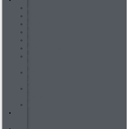
News
Steckbrief
Zeitreise
Presse
Download
Mitgliederverwaltung
virtueller
Rundgang
Vermietung
Clubraum
FVR-
Fanshop
Teamwear
s´
Heftle
Jugend