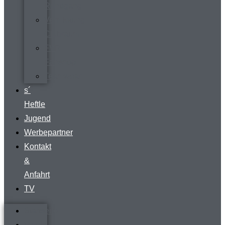
Rundgang
Vermietung
Clubraum
FVR-
Fanshop
Teamwear
s´
Heftle
Jugend
Werbepartner
Kontakt
&
Anfahrt
TV
Startseite
Verein