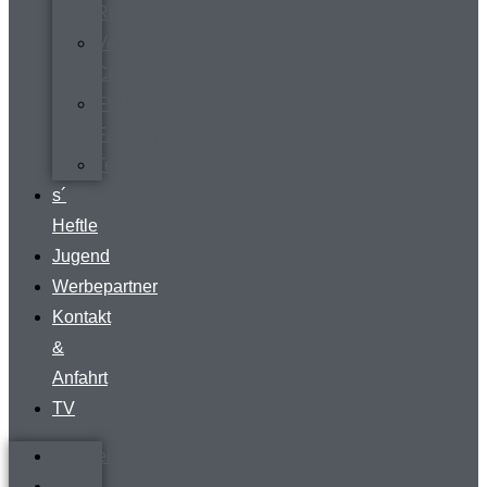
Rundgang
Vermietung
Clubraum
FVR-
Fanshop
Teamwear
s´
Heftle
Jugend
Werbepartner
Kontakt
&
Anfahrt
TV
Startseite
Verein