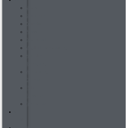
News
Steckbrief
Zeitreise
Presse
Download
Mitgliederverwaltung
virtueller
Rundgang
Vermietung
Clubraum
FVR-
Fanshop
Teamwear
s´
Heftle
Jugend