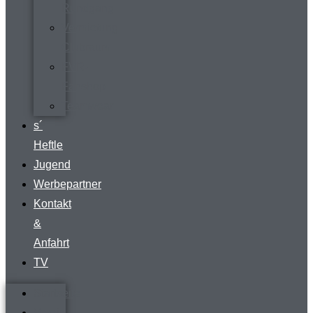
Rundgang
Vermietung
Clubraum
FVR-
Fanshop
Teamwear
s´
Heftle
Jugend
Werbepartner
Kontakt
&
Anfahrt
TV
Startseite
Verein