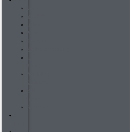
News
Steckbrief
Zeitreise
Presse
Download
Mitgliederverwaltung
virtueller
Rundgang
Vermietung
Clubraum
FVR-
Fanshop
Teamwear
s´
Heftle
Jugend