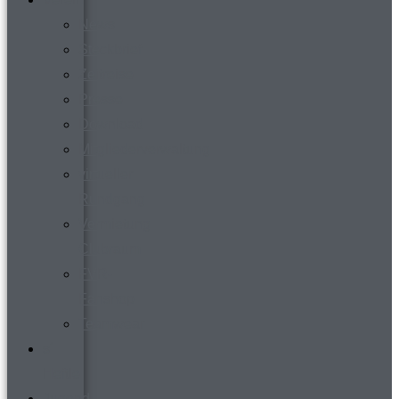
News
Steckbrief
Zeitreise
Presse
Download
Mitgliederverwaltung
virtueller
Rundgang
Vermietung
Clubraum
FVR-
Fanshop
Teamwear
s´
Heftle
Jugend