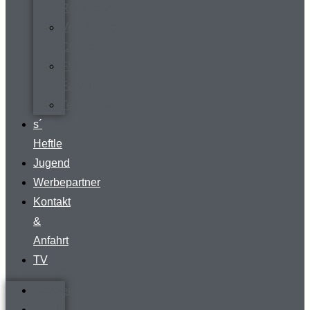
Rundgang
Vermietung
Clubraum
FVR-
Fanshop
Teamwear
s´
Heftle
Jugend
Werbepartner
Kontakt
&
Anfahrt
TV
Startseite
Verein