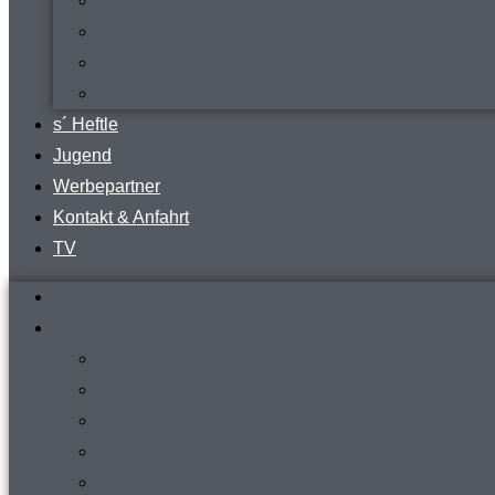
virtueller Rundgang
Vermietung Clubraum
FVR-Fanshop
Teamwear
s´ Heftle
Jugend
Werbepartner
Kontakt & Anfahrt
TV
Startseite
Verein
News
Steckbrief
Zeitreise
Presse
Download