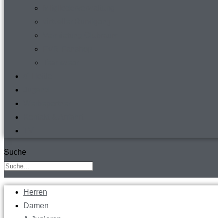
Mitgliederverwaltung
virtueller Rundgang
Vermietung Clubraum
FVR-Fanshop
Teamwear
s´ Heftle
Jugend
Werbepartner
Kontakt & Anfahrt
TV
Suche
Herren
Damen