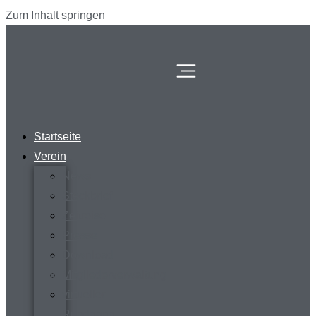
Zum Inhalt springen
Startseite
Verein
News
Steckbrief
Zeitreise
Presse
Download
Mitgliederverwaltung
virtueller
Rundgang