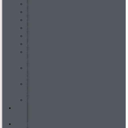
News
Steckbrief
Zeitreise
Presse
Download
Mitgliederverwaltung
virtueller
Rundgang
Vermietung
Clubraum
FVR-
Fanshop
Teamwear
s´
Heftle
Jugend