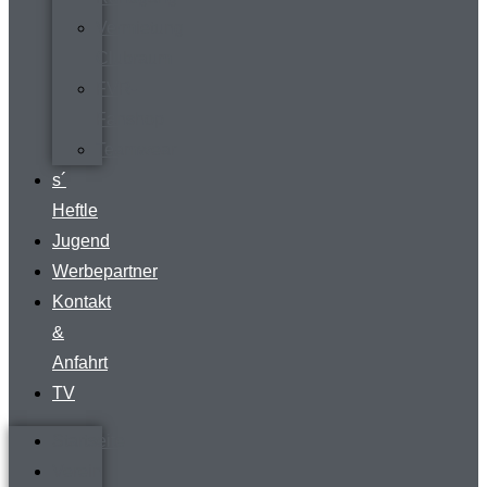
Vermietung
Clubraum
FVR-
Fanshop
Teamwear
s´
Heftle
Jugend
Werbepartner
Kontakt
&
Anfahrt
TV
Startseite
Verein