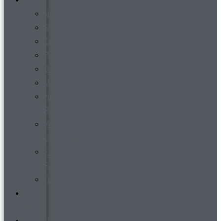
News
Steckbrief
Zeitreise
Presse
Download
Mitgliederverwaltung
virtueller
Rundgang
Vermietung
Clubraum
FVR-
Fanshop
Teamwear
s´
Heftle
Jugend