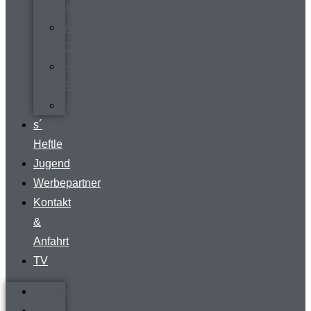
Rundgang
Vermietung
Clubraum
FVR-
Fanshop
Teamwear
s´
Heftle
Jugend
Werbepartner
Kontakt
&
Anfahrt
TV
Startseite
Verein