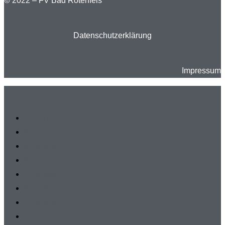
© 2022 – FV Bad Rotenfels
Datenschutzerklärung
Impressum
Herren
Damen
A-Junioren
B-Junioren
C-Junioren
D-Junioren
E-Junioren
F-Junioren