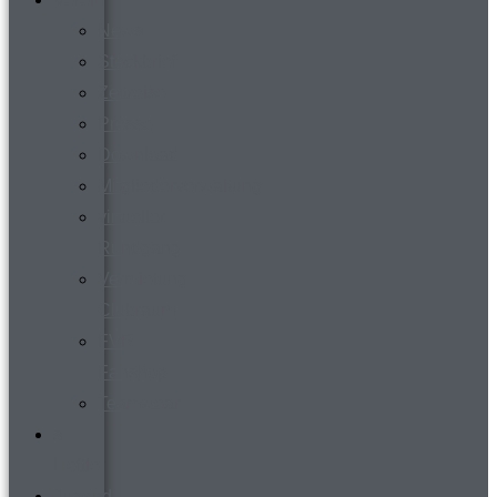
News
Steckbrief
Zeitreise
Presse
Download
Mitgliederverwaltung
virtueller
Rundgang
Vermietung
Clubraum
FVR-
Fanshop
Teamwear
s´
Heftle
Jugend