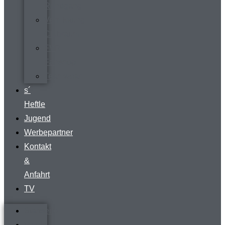
Rundgang
Vermietung
Clubraum
FVR-
Fanshop
Teamwear
s´
Heftle
Jugend
Werbepartner
Kontakt
&
Anfahrt
TV
Startseite
Verein