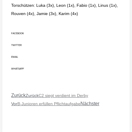
Torschützen: Luka (3x), Leon (1x), Fabio (1x), Linus (1x),
Rouven (4x), Jamie (3x), Karim (4x)
FACEBOOK
TWITTER
EMAIL
WHATSAPP
Zurück
Zurück
C2 siegt verdient im Derby
Nächster
Vor
B-Junioren erfüllen Pflichtaufgabe