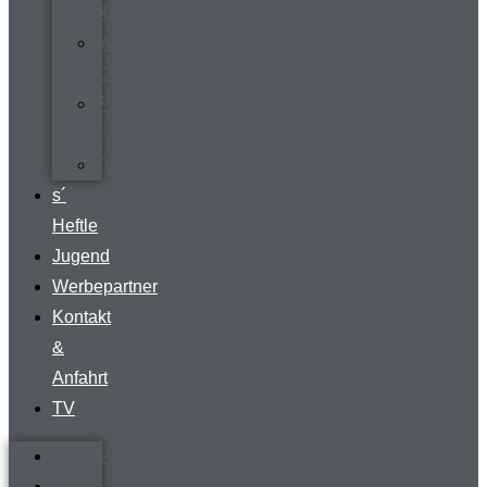
Rundgang
Vermietung
Clubraum
FVR-
Fanshop
Teamwear
s´
Heftle
Jugend
Werbepartner
Kontakt
&
Anfahrt
TV
Startseite
Verein