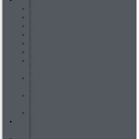
News
Steckbrief
Zeitreise
Presse
Download
Mitgliederverwaltung
virtueller
Rundgang
Vermietung
Clubraum
FVR-
Fanshop
Teamwear
s´
Heftle
Jugend