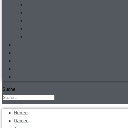
Mitgliederverwaltung
virtueller Rundgang
Vermietung Clubraum
FVR-Fanshop
Teamwear
s´ Heftle
Jugend
Werbepartner
Kontakt & Anfahrt
TV
Suche
Herren
Damen