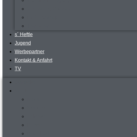
virtueller Rundgang
Vermietung Clubraum
FVR-Fanshop
Teamwear
s´ Heftle
Jugend
Werbepartner
Kontakt & Anfahrt
TV
Startseite
Verein
News
Steckbrief
Zeitreise
Presse
Download