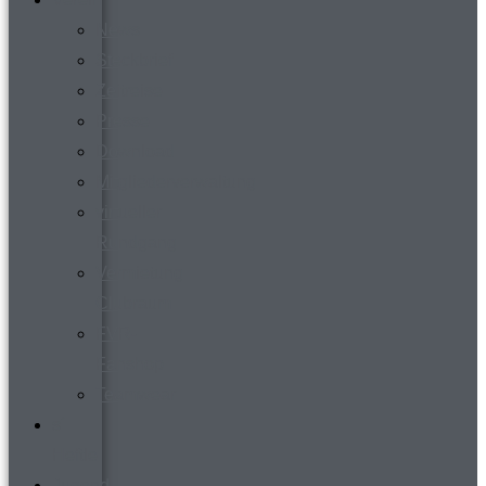
News
Steckbrief
Zeitreise
Presse
Download
Mitgliederverwaltung
virtueller
Rundgang
Vermietung
Clubraum
FVR-
Fanshop
Teamwear
s´
Heftle
Jugend