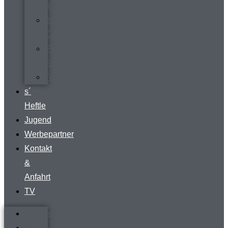
Rundgang
Vermietung
Clubraum
FVR-
Fanshop
Teamwear
s´
Heftle
Jugend
Werbepartner
Kontakt
&
Anfahrt
TV
Startseite
Verein