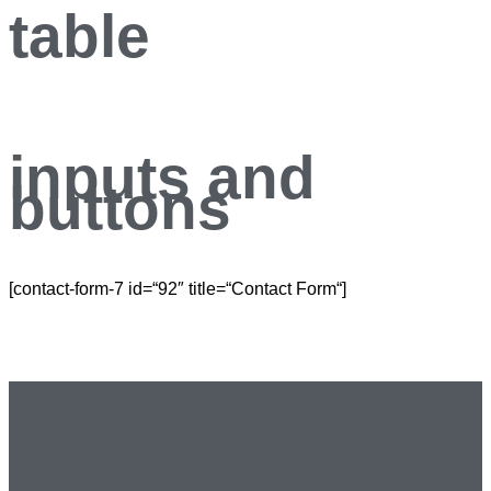
table
inputs and
buttons
[contact-form-7 id=“92″ title=“Contact Form“]