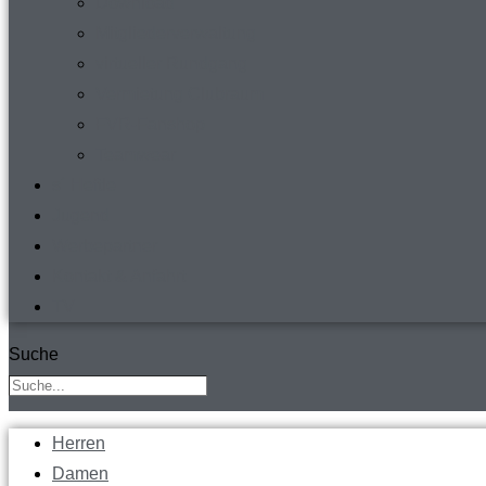
Download
Mitgliederverwaltung
virtueller Rundgang
Vermietung Clubraum
FVR-Fanshop
Teamwear
s´ Heftle
Jugend
Werbepartner
Kontakt & Anfahrt
TV
Suche
Herren
Damen