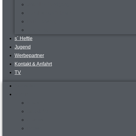
virtueller Rundgang
Vermietung Clubraum
FVR-Fanshop
Teamwear
s´ Heftle
Jugend
Werbepartner
Kontakt & Anfahrt
TV
Startseite
Verein
News
Steckbrief
Zeitreise
Presse