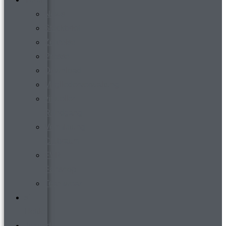
News
Steckbrief
Zeitreise
Presse
Download
Mitgliederverwaltung
virtueller
Rundgang
Vermietung
Clubraum
FVR-
Fanshop
Teamwear
s´
Heftle
Jugend