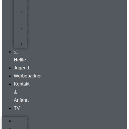
Rundgang
Vermietung
Clubraum
FVR-
Fanshop
Teamwear
s´
Heftle
Jugend
Werbepartner
Kontakt
&
Anfahrt
TV
Startseite
Verein