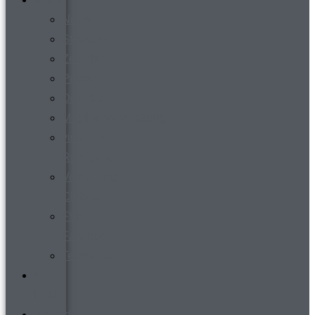
News
Steckbrief
Zeitreise
Presse
Download
Mitgliederverwaltung
virtueller
Rundgang
Vermietung
Clubraum
FVR-
Fanshop
Teamwear
s´
Heftle
Jugend