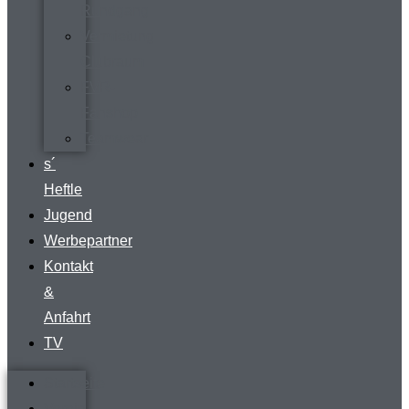
Rundgang
Vermietung
Clubraum
FVR-
Fanshop
Teamwear
s´
Heftle
Jugend
Werbepartner
Kontakt
&
Anfahrt
TV
Startseite
Verein