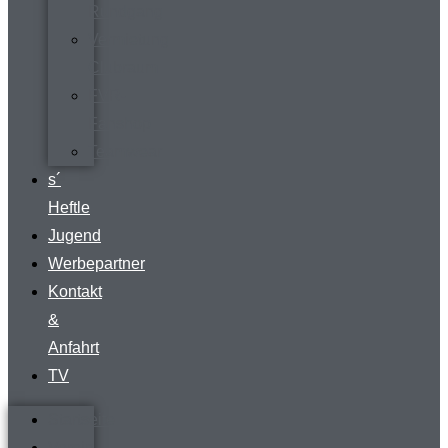
Rundgang
Vermietung
Clubraum
FVR-
Fanshop
Teamwear
s´
Heftle
Jugend
Werbepartner
Kontakt
&
Anfahrt
TV
Startseite
Verein