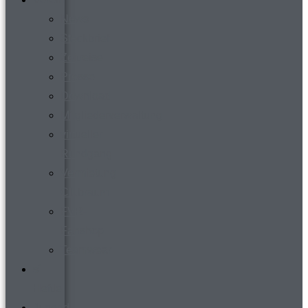
News
Steckbrief
Zeitreise
Presse
Download
Mitgliederverwaltung
virtueller
Rundgang
Vermietung
Clubraum
FVR-
Fanshop
Teamwear
s´
Heftle
Jugend