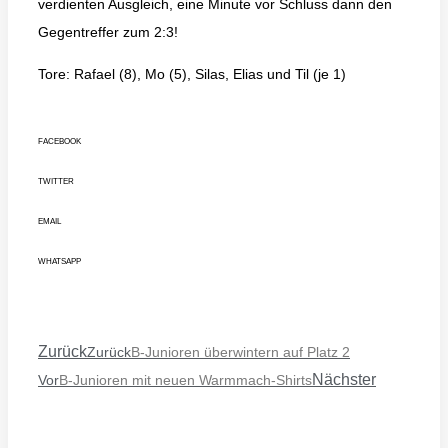
verdienten Ausgleich, eine Minute vor Schluss dann den
Gegentreffer zum 2:3!
Tore: Rafael (8), Mo (5), Silas, Elias und Til (je 1)
FACEBOOK
TWITTER
EMAIL
WHATSAPP
Zurück
Zurück
B-Junioren überwintern auf Platz 2
Nächster
Vor
B-Junioren mit neuen Warmmach-Shirts