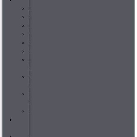
News
Steckbrief
Zeitreise
Presse
Download
Mitgliederverwaltung
virtueller
Rundgang
Vermietung
Clubraum
FVR-
Fanshop
Teamwear
s´
Heftle
Jugend