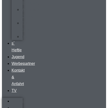
Rundgang
Vermietung
Clubraum
FVR-
Fanshop
Teamwear
s´
Heftle
Jugend
Werbepartner
Kontakt
&
Anfahrt
TV
Startseite
Verein