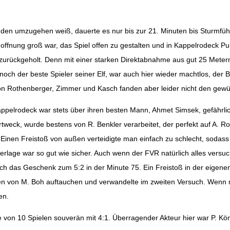
änden umzugehen weiß, dauerte es nur bis zur 21. Minuten bis Sturmfüh
offnung groß war, das Spiel offen zu gestalten und in Kappelrodeck 
urückgeholt. Denn mit einer starken Direktabnahme aus gut 25 Metern
ch der beste Spieler seiner Elf, war auch hier wieder machtlos, der B
n Rothenberger, Zimmer und Kasch fanden aber leider nicht den gewü
 Kappelrodeck war stets über ihren besten Mann, Ahmet Simsek, gefähr
ertweck, wurde bestens von R. Benkler verarbeitet, der perfekt auf A. 
 Einen Freistoß von außen verteidigte man einfach zu schlecht, sodass
ederlage war so gut wie sicher. Auch wenn der FVR natürlich alles versu
h das Geschenk zum 5:2 in der Minute 75. Ein Freistoß in der eigenen 
n von M. Boh auftauchen und verwandelte im zweiten Versuch. Wenn m
en.
n 10 Spielen souverän mit 4:1. Überragender Akteur hier war P. König