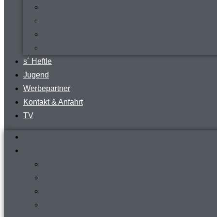
virtueller Rundgang
Vermietung Clubraum
FVR-Fanshop
Teamwear
s´ Heftle
Jugend
Werbepartner
Kontakt & Anfahrt
TV
Startseite
Verein
News
Steckbrief
Zeitreise
Presse