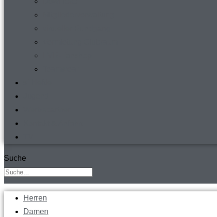
Download
Mitgliederverwaltung
virtueller Rundgang
Vermietung Clubraum
FVR-Fanshop
Teamwear
s´ Heftle
Jugend
Werbepartner
Kontakt & Anfahrt
TV
Suche
Herren
Damen