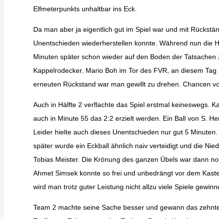
Elfmeterpunkts unhaltbar ins Eck.
Da man aber ja eigentlich gut im Spiel war und mit Rückst
Unentschieden wiederherstellen konnte. Während nun die H
Minuten später schon wieder auf den Boden der Tatsachen z
Kappelrodecker. Mario Boh im Tor des FVR, an diesem Tag no
erneuten Rückstand war man gewillt zu drehen. Chancen vo
Auch in Hälfte 2 verflachte das Spiel erstmal keineswegs.
auch in Minute 55 das 2:2 erzielt werden. Ein Ball von S. H
Leider hielte auch dieses Unentschieden nur gut 5 Minuten.
später wurde ein Eckball ähnlich naiv verteidigt und die Ni
Tobias Meister. Die Krönung des ganzen Übels war dann noc
Ahmet Simsek konnte so frei und unbedrängt vor dem Kaste
wird man trotz guter Leistung nicht allzu viele Spiele gewinn
Team 2 machte seine Sache besser und gewann das zehnte vo