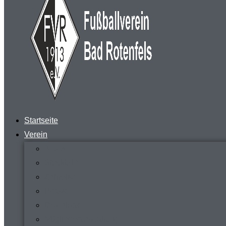
Startseite
Verein
News
Steckbrief
Zeitreise
Presse
Download
Mitgliederverwaltung