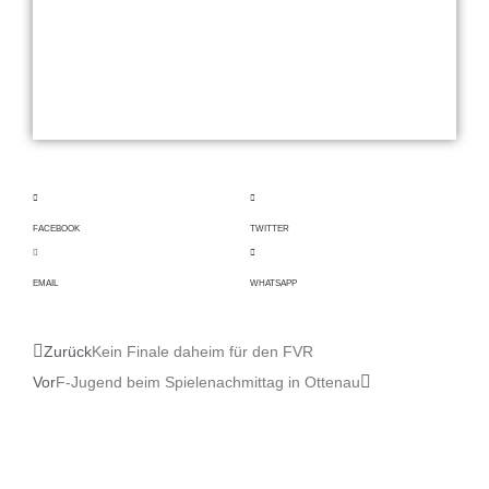
FACEBOOK
TWITTER
EMAIL
WHATSAPP
Zurück
Kein Finale daheim für den FVR
Vor
F-Jugend beim Spielenachmittag in Ottenau