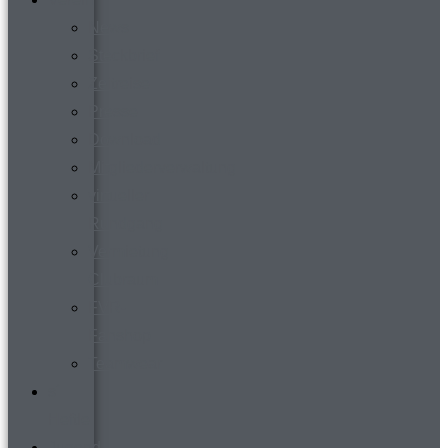
News
Steckbrief
Zeitreise
Presse
Download
Mitgliederverwaltung
virtueller
Rundgang
Vermietung
Clubraum
FVR-
Fanshop
Teamwear
s´
Heftle
Jugend