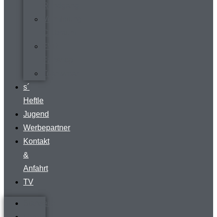
Rundgang
Vermietung
Clubraum
FVR-
Fanshop
Teamwear
s´
Heftle
Jugend
Werbepartner
Kontakt
&
Anfahrt
TV
Startseite
Verein