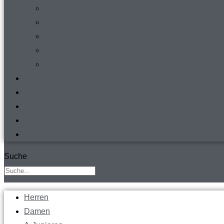
Mitgliederverwaltung
virtueller Rundgang
Vermietung Clubraum
FVR-Fanshop
Teamwear
s´ Heftle
Jugend
Werbepartner
Kontakt & Anfahrt
TV
Suche
Herren
Damen