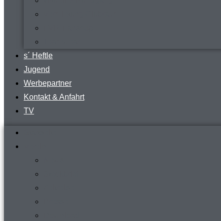
virtueller Rundgang
Vermietung Clubraum
FVR-Fanshop
Teamwear
s´ Heftle
Jugend
Werbepartner
Kontakt & Anfahrt
TV
Startseite
Verein
News
Steckbrief
Zeitreise
Presse
Download