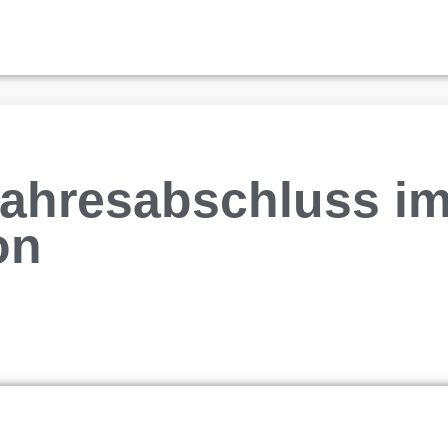
ahresabschluss i
on