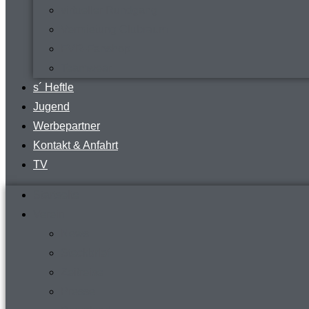
virtueller Rundgang
Vermietung Clubraum
FVR-Fanshop
Teamwear
s´ Heftle
Jugend
Werbepartner
Kontakt & Anfahrt
TV
Startseite
Verein
News
Steckbrief
Zeitreise
Presse