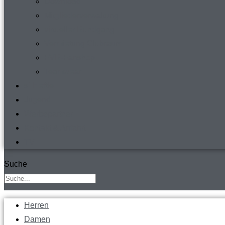
Download
Mitgliederverwaltung
virtueller Rundgang
Vermietung Clubraum
FVR-Fanshop
Teamwear
s´ Heftle
Jugend
Werbepartner
Kontakt & Anfahrt
TV
Suche
Herren
Damen