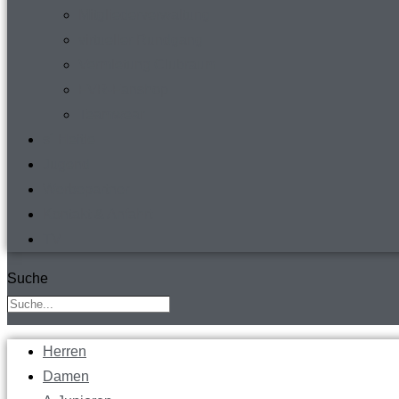
Mitgliederverwaltung
virtueller Rundgang
Vermietung Clubraum
FVR-Fanshop
Teamwear
s´ Heftle
Jugend
Werbepartner
Kontakt & Anfahrt
TV
Suche
Herren
Damen