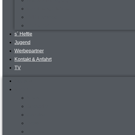
virtueller Rundgang
Vermietung Clubraum
FVR-Fanshop
Teamwear
s´ Heftle
Jugend
Werbepartner
Kontakt & Anfahrt
TV
Startseite
Verein
News
Steckbrief
Zeitreise
Presse
Download