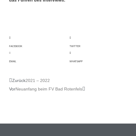
das Führen des Interviews.
FACEBOOK
TWITTER
EMAIL
WHATSAPP
Zurück
2021 – 2022
Vor
Neuanfang beim FV Bad Rotenfels