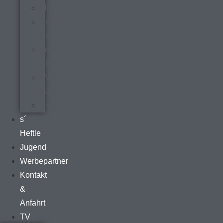
Mitgliederverwaltung
virtueller
Rundgang
Vermietung
Clubraum
FVR-
Fanshop
Teamwear
s´
Heftle
Jugend
Werbepartner
Kontakt
&
Anfahrt
TV