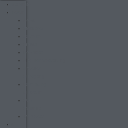
Startseite
Verein
News
Steckbrief
Zeitreise
Presse
Download
Mitgliederverwaltung
virtueller
Rundgang
Vermietung
Clubraum
FVR-
Fanshop
Teamwear
s´