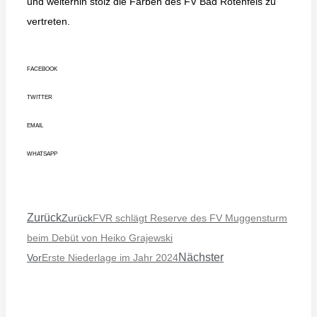
und weiterhin stolz die Farben des FV Bad Rotenfels zu
vertreten.
FACEBOOK
TWITTER
EMAIL
WHATSAPP
Zurück
Zurück
FVR schlägt Reserve des FV Muggensturm
beim Debüt von Heiko Grajewski
Nächster
Vor
Erste Niederlage im Jahr 2024