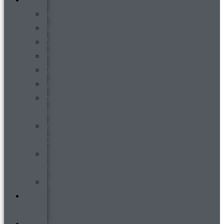
News
Steckbrief
Zeitreise
Presse
Download
Mitgliederverwaltung
virtueller
Rundgang
Vermietung
Clubraum
FVR-
Fanshop
Teamwear
s´
Heftle
Jugend