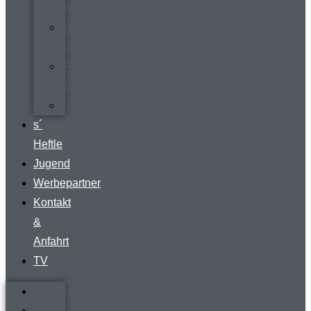
Rundgang
Vermietung
Clubraum
FVR-
Fanshop
Teamwear
s´
Heftle
Jugend
Werbepartner
Kontakt
&
Anfahrt
TV
Startseite
Verein