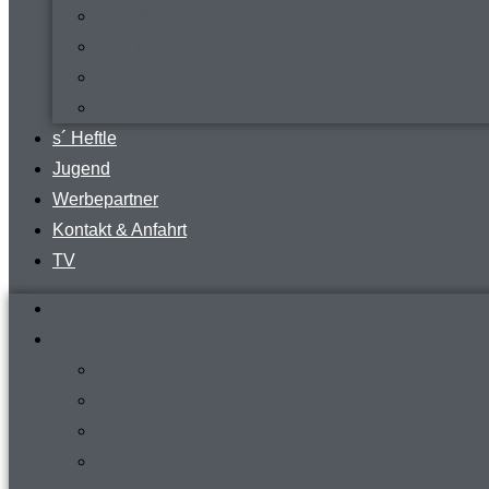
virtueller Rundgang
Vermietung Clubraum
FVR-Fanshop
Teamwear
s´ Heftle
Jugend
Werbepartner
Kontakt & Anfahrt
TV
Startseite
Verein
News
Steckbrief
Zeitreise
Presse