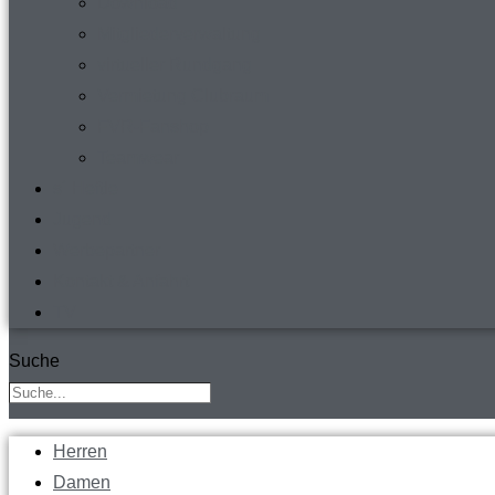
Download
Mitgliederverwaltung
virtueller Rundgang
Vermietung Clubraum
FVR-Fanshop
Teamwear
s´ Heftle
Jugend
Werbepartner
Kontakt & Anfahrt
TV
Suche
Herren
Damen