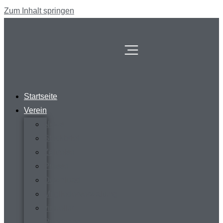
Zum Inhalt springen
Startseite
Verein
News
Steckbrief
Zeitreise
Presse
Download
Mitgliederverwaltung
virtueller
Rundgang