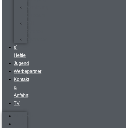
Vermietung
Clubraum
FVR-
Fanshop
Teamwear
s´
Heftle
Jugend
Werbepartner
Kontakt
&
Anfahrt
TV
Startseite
Verein