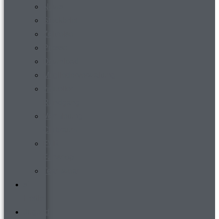
News
Steckbrief
Zeitreise
Presse
Download
Mitgliederverwaltung
virtueller
Rundgang
Vermietung
Clubraum
FVR-
Fanshop
Teamwear
s´
Heftle
Jugend