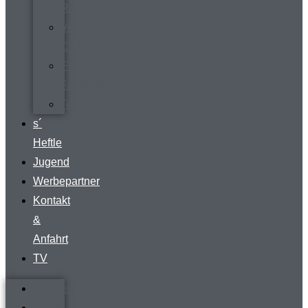
Rundgang
Vermietung
Clubraum
FVR-
Fanshop
Teamwear
s´
Heftle
Jugend
Werbepartner
Kontakt
&
Anfahrt
TV
Startseite
Verein