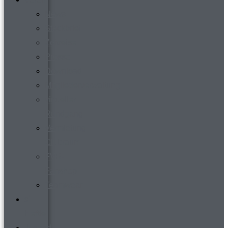
News
Steckbrief
Zeitreise
Presse
Download
Mitgliederverwaltung
virtueller
Rundgang
Vermietung
Clubraum
FVR-
Fanshop
Teamwear
s´
Heftle
Jugend