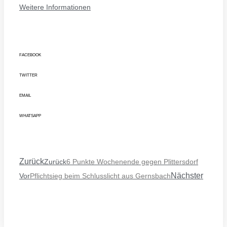
Weitere Informationen
FACEBOOK
TWITTER
EMAIL
WHATSAPP
Zurück
Zurück
6 Punkte Wochenende gegen Plittersdorf
Nächster
Vor
Pflichtsieg beim Schlusslicht aus Gernsbach