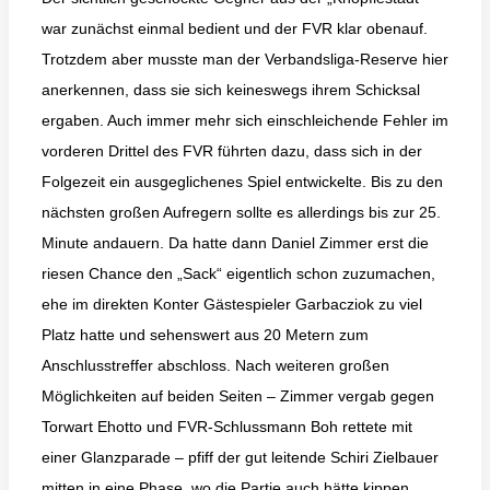
war zunächst einmal bedient und der FVR klar obenauf.
Trotzdem aber musste man der Verbandsliga-Reserve hier
anerkennen, dass sie sich keineswegs ihrem Schicksal
ergaben. Auch immer mehr sich einschleichende Fehler im
vorderen Drittel des FVR führten dazu, dass sich in der
Folgezeit ein ausgeglichenes Spiel entwickelte. Bis zu den
nächsten großen Aufregern sollte es allerdings bis zur 25.
Minute andauern. Da hatte dann Daniel Zimmer erst die
riesen Chance den „Sack“ eigentlich schon zuzumachen,
ehe im direkten Konter Gästespieler Garbacziok zu viel
Platz hatte und sehenswert aus 20 Metern zum
Anschlusstreffer abschloss. Nach weiteren großen
Möglichkeiten auf beiden Seiten – Zimmer vergab gegen
Torwart Ehotto und FVR-Schlussmann Boh rettete mit
einer Glanzparade – pfiff der gut leitende Schiri Zielbauer
mitten in eine Phase, wo die Partie auch hätte kippen