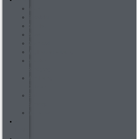
News
Steckbrief
Zeitreise
Presse
Download
Mitgliederverwaltung
virtueller
Rundgang
Vermietung
Clubraum
FVR-
Fanshop
Teamwear
s´
Heftle
Jugend