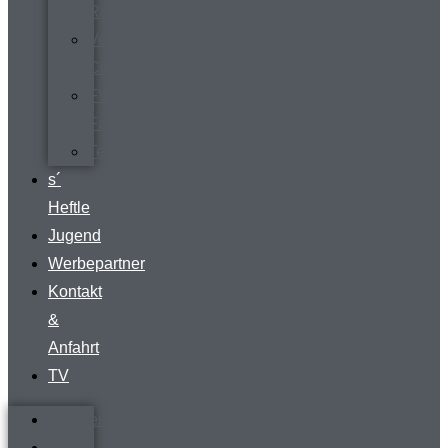
Rundgang
Vermietung
Clubraum
FVR-
Fanshop
Teamwear
s´
Heftle
Jugend
Werbepartner
Kontakt
&
Anfahrt
TV
Startseite
Verein