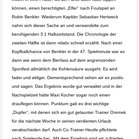
können, einen berechtigten „Elfer“ nach Foulspiel an
Robin Benkler. Wiederum Kapitän Sebastian Hertweck
nahm sich dieser Sache an und verwandelte zum
beruhigenden 3:1 Halbzeitstand. Die Chronologie der
zweiten Hälfte ist dann relativ schnell erzählt. Nach einer
Kopfballchance von Benkler in der 47. Spielminute war es
dann wie wenn dem Bierfass auf dem angrenzenden
Sportfest allmählich die Kohlensäure ausgeht. Es wird
fader und ekliger. Dementsprechend sehen wir es positiv
und sagen: Das Ergebnis wurde gut verwaltet und in der
Nachspielzeit hätte Maxi Kocher sogar noch einen
drauflegen können. Punktum gab es drei wichtige
„Dupfer“, mit denen sich ein gut gelaunter Trainer Oremek
für die nächste Woche in seinen verdienten Urlaub
verabschieden darf. Auch Co-Trainer Heutle pflichtete
nach Spielende bei: „Mit dem Ergebnis sind wir zufrieden