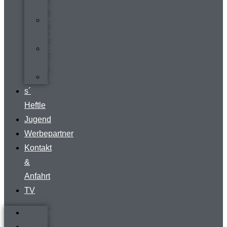
Rundgang
Vermietung
Clubraum
FVR-
Fanshop
Teamwear
s´
Heftle
Jugend
Werbepartner
Kontakt
&
Anfahrt
TV
Startseite
Verein