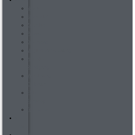
News
Steckbrief
Zeitreise
Presse
Download
Mitgliederverwaltung
virtueller
Rundgang
Vermietung
Clubraum
FVR-
Fanshop
Teamwear
s´
Heftle
Jugend