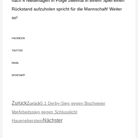
nach 4 Niederlagen in Folge zweimal in einem Spiel einen
Rückstand aufzuholen spricht für die Mannschaft! Weiter
so!
FACEBOOK
TWITTER
EMAIL
WHATSAPP
Zurück
Zurück
5:1 Derby-Sieg gegen Bischweier
Vor
Arbeitssieg gegen Schlusslicht
Nächster
Haueneberstein