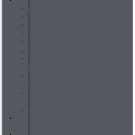
News
Steckbrief
Zeitreise
Presse
Download
Mitgliederverwaltung
virtueller
Rundgang
Vermietung
Clubraum
FVR-
Fanshop
Teamwear
s´
Heftle
Jugend