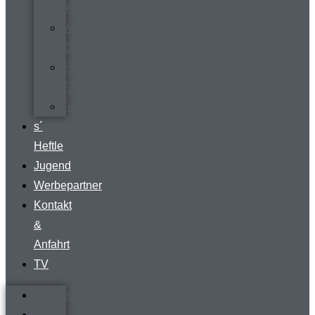
Rundgang
Vermietung
Clubraum
FVR-
Fanshop
Teamwear
s´
Heftle
Jugend
Werbepartner
Kontakt
&
Anfahrt
TV
Startseite
Verein