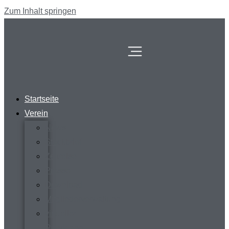
Zum Inhalt springen
Startseite
Verein
News
Steckbrief
Zeitreise
Presse
Download
Mitgliederverwaltung
virtueller
Rundgang