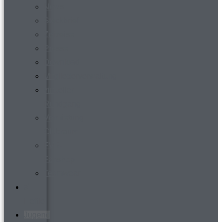
News
Steckbrief
Zeitreise
Presse
Download
Mitgliederverwaltung
virtueller
Rundgang
Vermietung
Clubraum
FVR-
Fanshop
Teamwear
s´
Heftle
Jugend