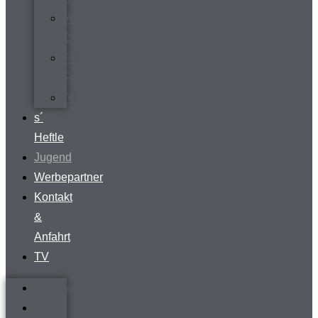
Vermietung
Clubraum
FVR-
Fanshop
Teamwear
s´
Heftle
Jugend
Werbepartner
Kontakt
&
Anfahrt
TV
Startseite
Verein